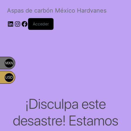
Aspas de carbón México Hardvanes
LinkedIn
Instagram
Facebook
Acceder
MXN
USD
¡Disculpa este
desastre! Estamos