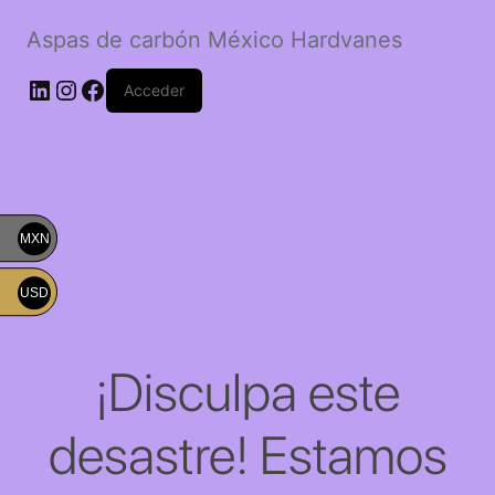
Aspas de carbón México Hardvanes
LinkedIn
Instagram
Facebook
Acceder
MXN
USD
¡Disculpa este
desastre! Estamos