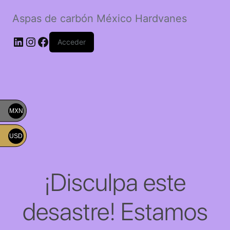
Aspas de carbón México Hardvanes
LinkedIn
Instagram
Facebook
Acceder
MXN
USD
¡Disculpa este
desastre! Estamos