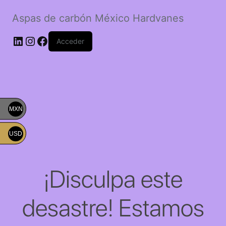
Aspas de carbón México Hardvanes
LinkedIn
Instagram
Facebook
Acceder
MXN
USD
¡Disculpa este
desastre! Estamos