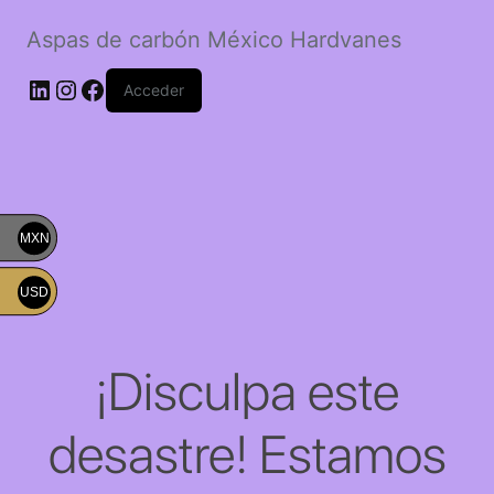
Aspas de carbón México Hardvanes
LinkedIn
Instagram
Facebook
Acceder
MXN
USD
¡Disculpa este
desastre! Estamos