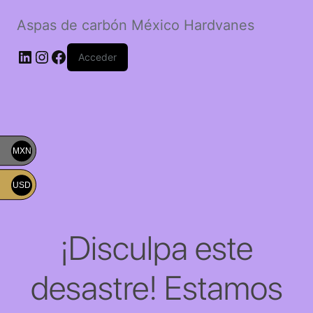
Aspas de carbón México Hardvanes
LinkedIn
Instagram
Facebook
Acceder
MXN
USD
¡Disculpa este
desastre! Estamos